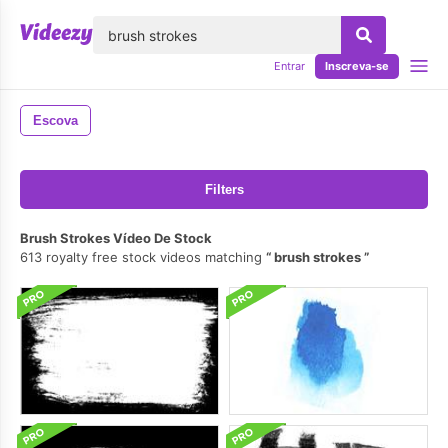
echar
Entrar
Inscreva-se
Escova
Filters
Brush Strokes Vídeo De Stock
613 royalty free stock videos matching
brush strokes