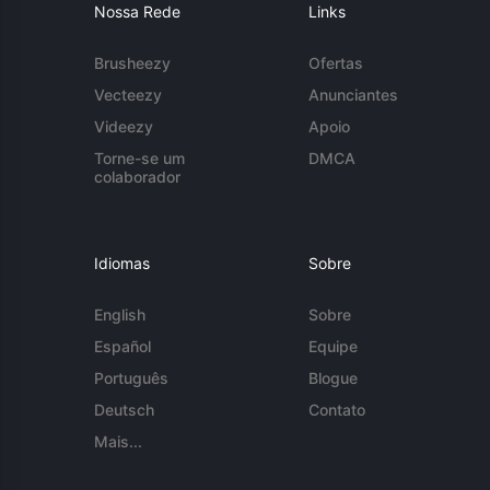
Nossa Rede
Links
Brusheezy
Ofertas
Vecteezy
Anunciantes
Videezy
Apoio
Torne-se um
DMCA
colaborador
Idiomas
Sobre
English
Sobre
Español
Equipe
Português
Blogue
Deutsch
Contato
Mais...