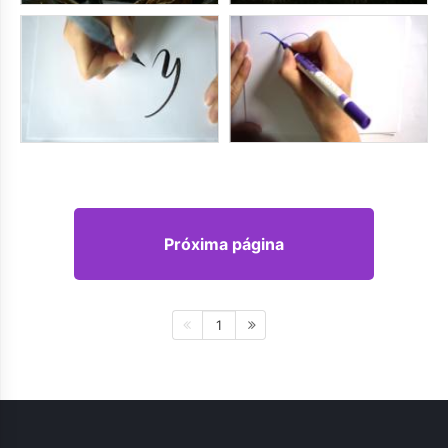
Próxima página
1