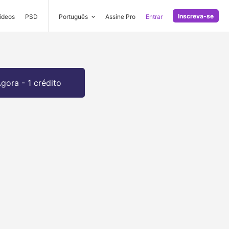
Inscreva-se
ideos
PSD
Português
Assine Pro
Entrar
gora - 1 crédito