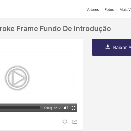
Vetores
Fotos
Mais V
troke Frame Fundo De Introdução
Baixar A
00:00
|
00:12
S