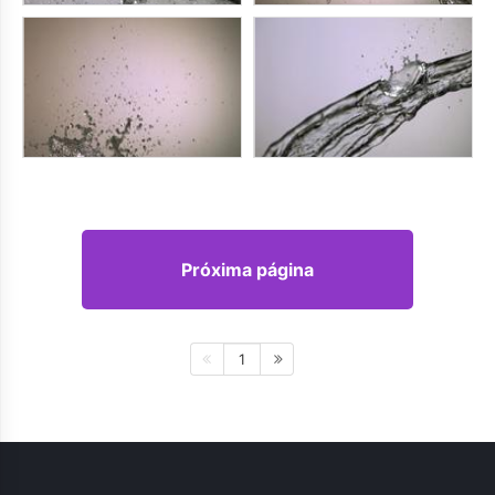
Próxima página
1