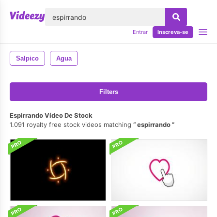
echar
Entrar
Inscreva-se
Salpico
Agua
Filters
Espirrando Vídeo De Stock
1.091 royalty free stock videos matching
espirrando