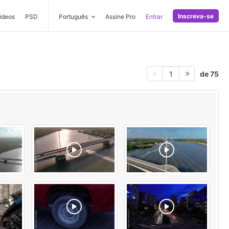
Inscreva-se
ideos
PSD
Português
Assine Pro
Entrar
de 75
1