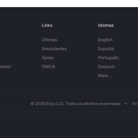
Links
Idiomas
Ofertas
English
Anunciantes
Español
Apoio
Português
rador
DMCA
Deutsch
Mais...
•
© 2026 Eezy LLC. Todos os direitos reservados
Te