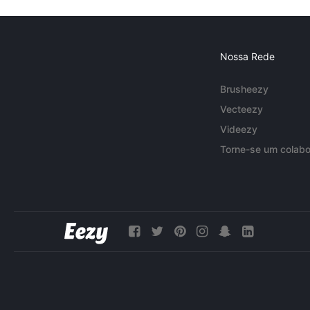
Nossa Rede
Brusheezy
Vecteezy
Videezy
Torne-se um colabo