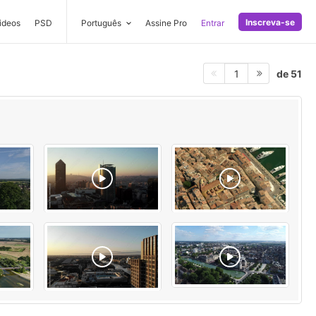
Inscreva-se
ideos
PSD
Português
Assine Pro
Entrar
de 51
1