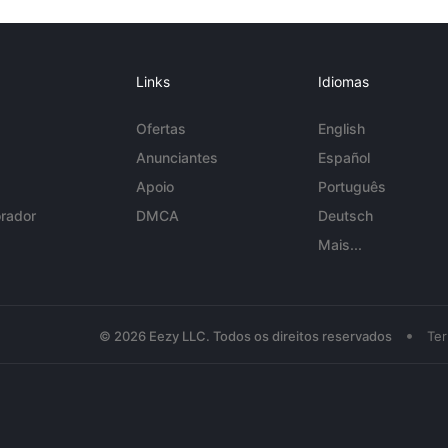
Links
Idiomas
Ofertas
English
Anunciantes
Español
Apoio
Português
rador
DMCA
Deutsch
Mais...
•
© 2026 Eezy LLC. Todos os direitos reservados
Te