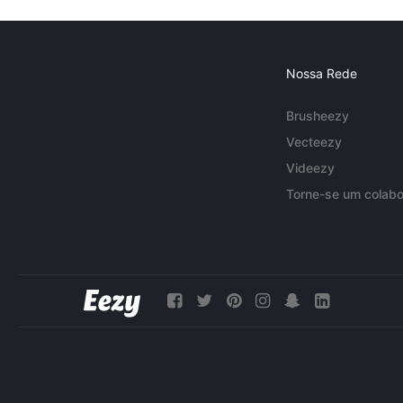
Nossa Rede
Brusheezy
Vecteezy
Videezy
Torne-se um colabo