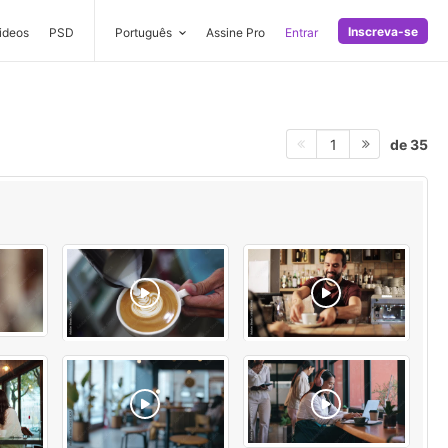
Inscreva-se
ideos
PSD
Português
Assine Pro
Entrar
de 35
1