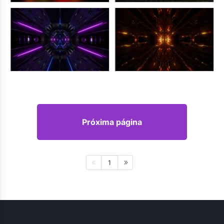
Próxima página
1