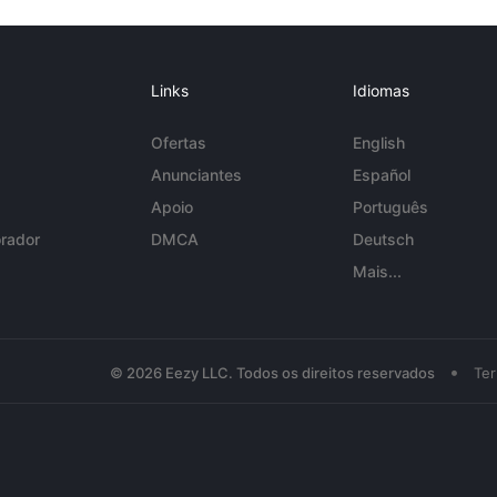
Links
Idiomas
Ofertas
English
Anunciantes
Español
Apoio
Português
rador
DMCA
Deutsch
Mais...
•
© 2026 Eezy LLC. Todos os direitos reservados
Te