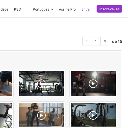
Inscreva-se
ideos
PSD
Português
Assine Pro
Entrar
de 15
1