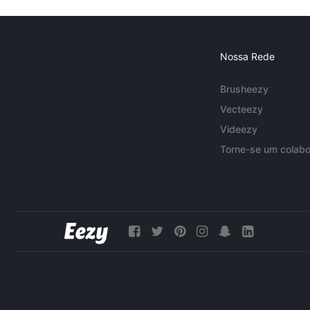
Nossa Rede
Brusheezy
Vecteezy
Videezy
Torne-se um colabo