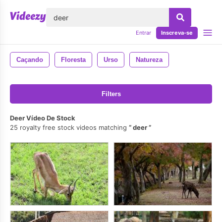
echar
Entrar
Inscreva-se
Caçando
Floresta
Urso
Natureza
Filters
Deer Vídeo De Stock
25 royalty free stock videos matching
deer