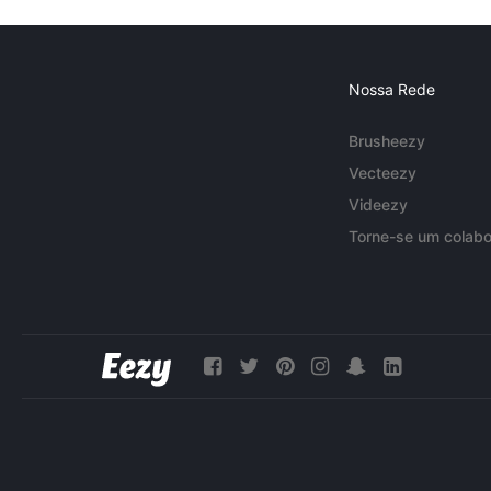
Nossa Rede
Brusheezy
Vecteezy
Videezy
Torne-se um colabo