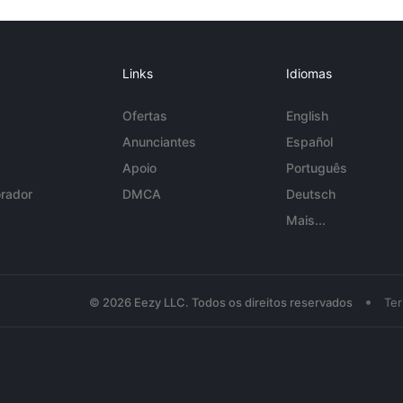
Links
Idiomas
Ofertas
English
Anunciantes
Español
Apoio
Português
rador
DMCA
Deutsch
Mais...
•
© 2026 Eezy LLC. Todos os direitos reservados
Te