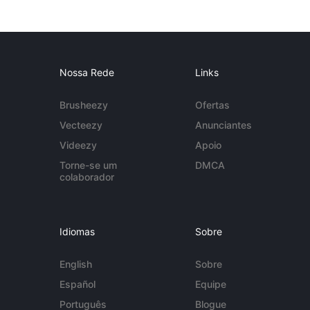
Nossa Rede
Links
Brusheezy
Ofertas
Vecteezy
Anunciantes
Videezy
Apoio
Torne-se um
DMCA
colaborador
Idiomas
Sobre
English
Sobre
Español
Equipe
Português
Blogue