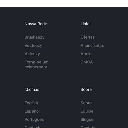
Nossa Rede
Links
Brusheezy
Ofertas
Vecteezy
Anunciantes
Videezy
Apoio
Torne-se um
DMCA
colaborador
Idiomas
Sobre
English
Sobre
Español
Equipe
Português
Blogue
Deutsch
Contato