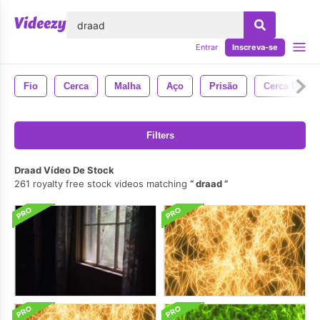
echar
Entrar
Inscreva-se
Fio
Cerca
Malha
Aço
Prisão
Cerca De Met
Filters
Draad Vídeo De Stock
261 royalty free stock videos matching
draad