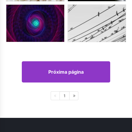
Próxima página
1