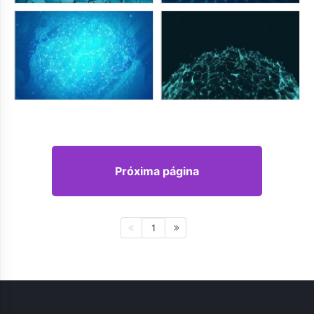
Próxima página
1