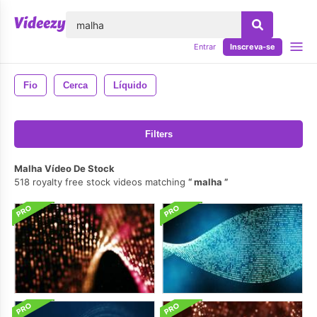
echar
Entrar
Inscreva-se
Fio
Cerca
Líquido
Filters
Malha Vídeo De Stock
518 royalty free stock videos matching
malha