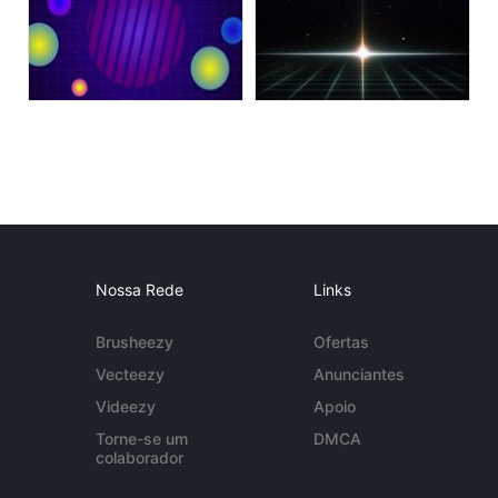
Nossa Rede
Links
Brusheezy
Ofertas
Vecteezy
Anunciantes
Videezy
Apoio
Torne-se um
DMCA
colaborador