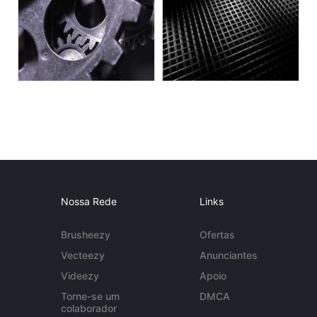
Nossa Rede
Links
Brusheezy
Ofertas
Vecteezy
Anunciantes
Videezy
Apoio
Torne-se um
DMCA
colaborador