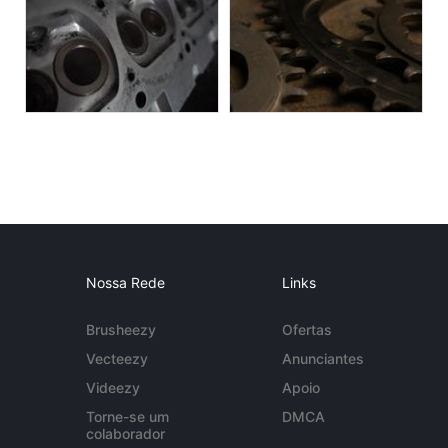
Nossa Rede
Links
Brusheezy
Ofertas
Vecteezy
Anunciantes
Videezy
Apoio
Torne-se um
DMCA
colaborador