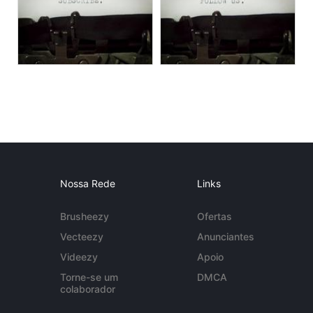
Nossa Rede
Links
Brusheezy
Ofertas
Vecteezy
Anunciantes
Videezy
Apoio
Torne-se um
DMCA
colaborador