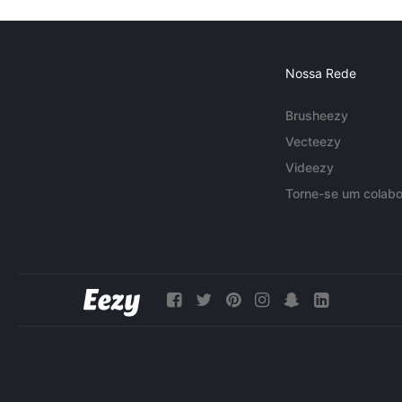
Nossa Rede
Brusheezy
Vecteezy
Videezy
Torne-se um colabo