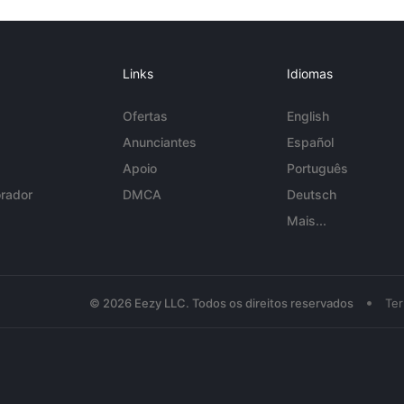
Links
Idiomas
Ofertas
English
Anunciantes
Español
Apoio
Português
rador
DMCA
Deutsch
Mais...
•
© 2026 Eezy LLC. Todos os direitos reservados
Te