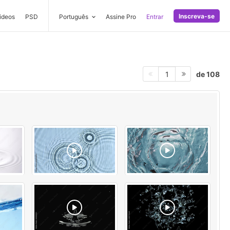
Inscreva-se
ideos
PSD
Português
Assine Pro
Entrar
de 108
1