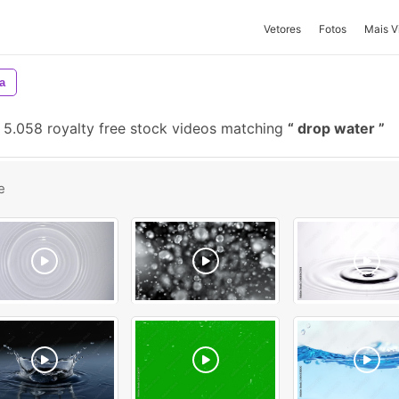
Vetores
Fotos
Mais V
a
5.058 royalty free stock videos matching
drop water
e