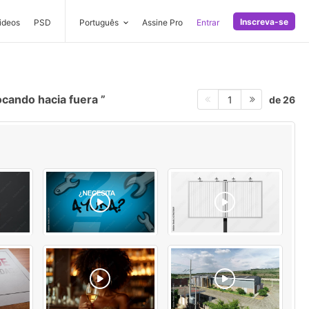
Inscreva-se
ideos
PSD
Português
Assine Pro
Entrar
cando hacia fuera
de 26
1