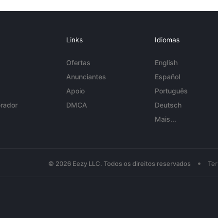
Links
Idiomas
Ofertas
English
Anunciantes
Español
Apoio
Português
rador
DMCA
Deutsch
Mais...
•
© 2026 Eezy LLC. Todos os direitos reservados
Te