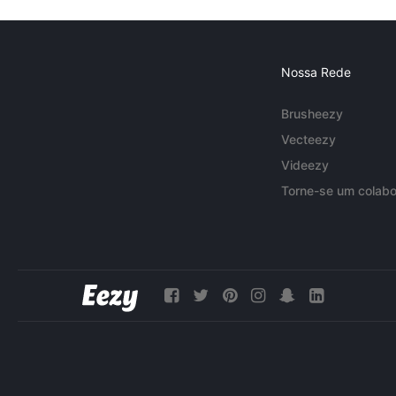
Nossa Rede
Brusheezy
Vecteezy
Videezy
Torne-se um colabo