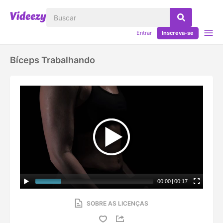
Entrar
Inscreva-se
Bíceps Trabalhando
00:00
|
00:17
SOBRE AS LICENÇAS