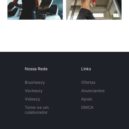
Nossa Rede
Links
Brusheezy
Ofertas
Vecteezy
Anunciantes
Videezy
Apoio
Torne-se um
DMCA
colaborador