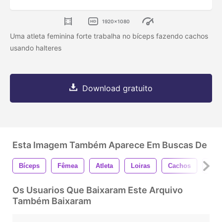
1920x1080
Uma atleta feminina forte trabalha no bíceps fazendo cachos
usando halteres
Download gratuito
Esta Imagem Também Aparece Em Buscas De
Bíceps
Fêmea
Atleta
Loiras
Cachos
Halt
Os Usuarios Que Baixaram Este Arquivo
Também Baixaram