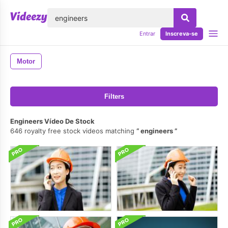
echar
Entrar
Inscreva-se
Motor
Filters
Engineers Vídeo De Stock
646 royalty free stock videos matching
engineers