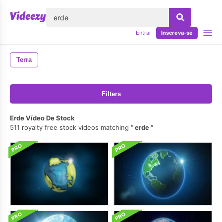
echar
Entrar
Inscreva-se
Terra
Filters
Erde Vídeo De Stock
511 royalty free stock videos matching
erde