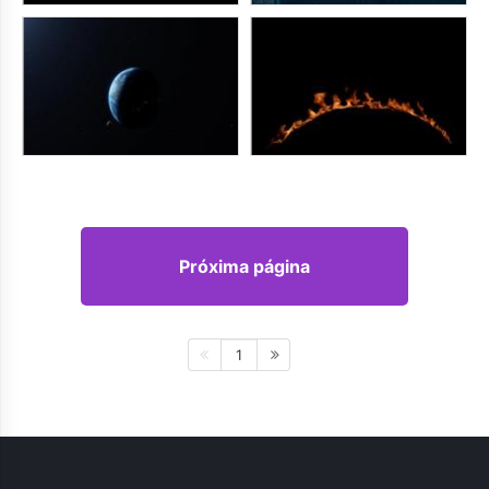
Próxima página
1