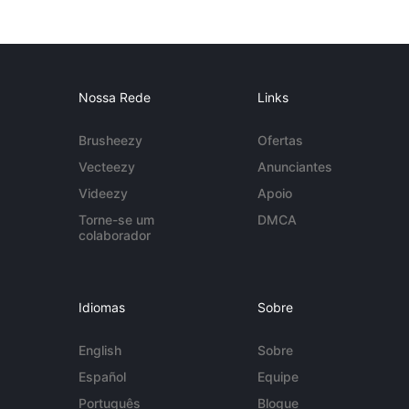
Nossa Rede
Links
Brusheezy
Ofertas
Vecteezy
Anunciantes
Videezy
Apoio
Torne-se um
DMCA
colaborador
Idiomas
Sobre
English
Sobre
Español
Equipe
Português
Blogue