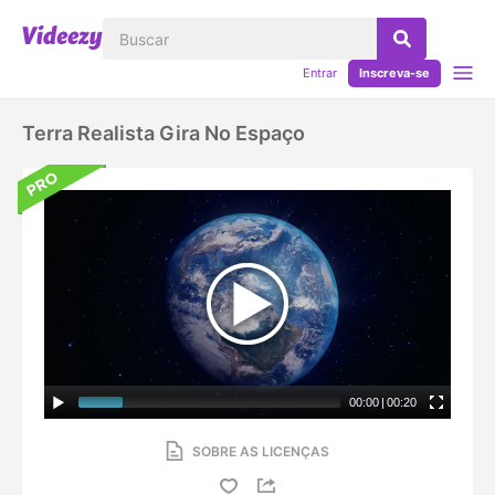
Entrar
Inscreva-se
Terra Realista Gira No Espaço
00:00
|
00:20
SOBRE AS LICENÇAS