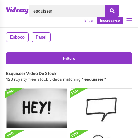
echar
Entrar
Inscreva-se
Esboço
Papel
Filters
Esquisser Vídeo De Stock
123 royalty free stock videos matching
esquisser