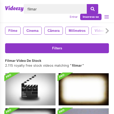
echar
Entrar
Inscreva-se
Filme
Cinema
Câmera
Milímetros
Vídeo
Filters
Filmar Vídeo De Stock
2.115 royalty free stock videos matching
filmar