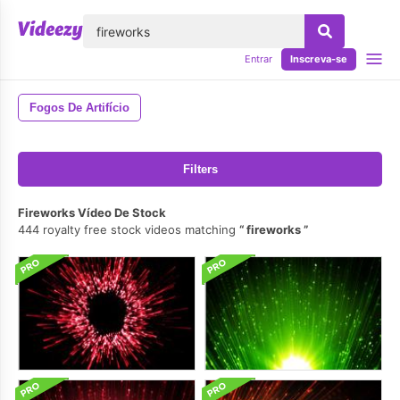
echar
Entrar
Inscreva-se
Fogos De Artifício
Filters
Fireworks Vídeo De Stock
444 royalty free stock videos matching
fireworks