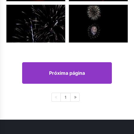
Próxima página
1