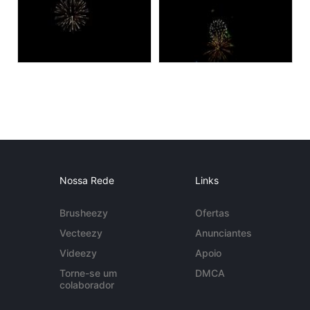
Nossa Rede
Links
Brusheezy
Ofertas
Vecteezy
Anunciantes
Videezy
Apoio
Torne-se um
DMCA
colaborador