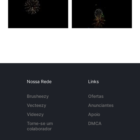
Nossa Rede
Links
Brusheezy
Ofertas
Vecteezy
Anunciantes
Videezy
Apoio
Torne-se um
DMCA
colaborador