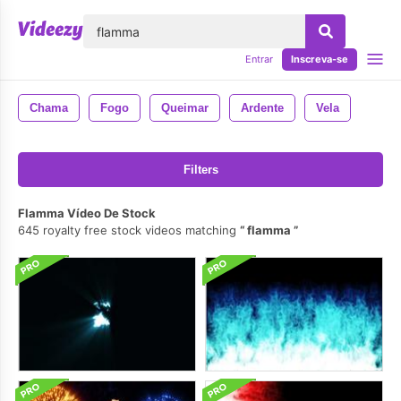
echar
Entrar
Inscreva-se
Chama
Fogo
Queimar
Ardente
Vela
Filters
Flamma Vídeo De Stock
645 royalty free stock videos matching
flamma