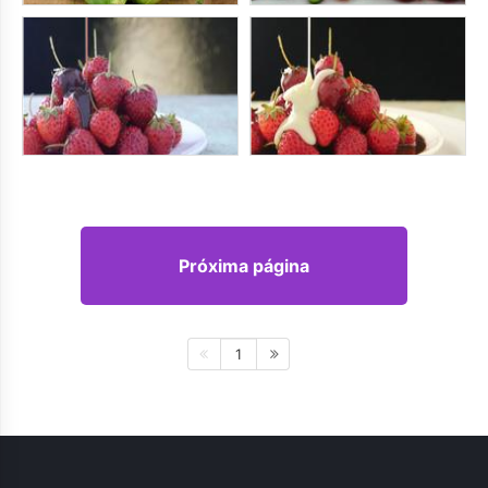
Próxima página
1