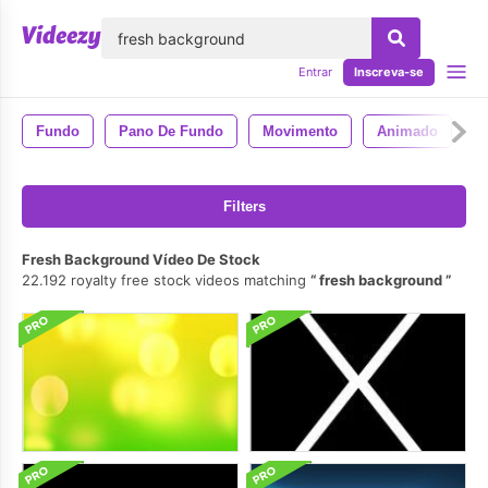
echar
Entrar
Inscreva-se
Fundo
Pano De Fundo
Movimento
Animado
4
Filters
Fresh Background Vídeo De Stock
22.192 royalty free stock videos matching
fresh background