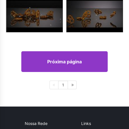
Próxima página
1
Nossa Rede
Links