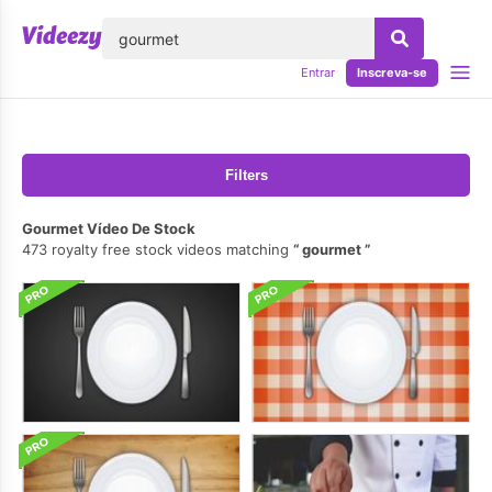
echar
Entrar
Inscreva-se
Filters
Gourmet Vídeo De Stock
473 royalty free stock videos matching
gourmet