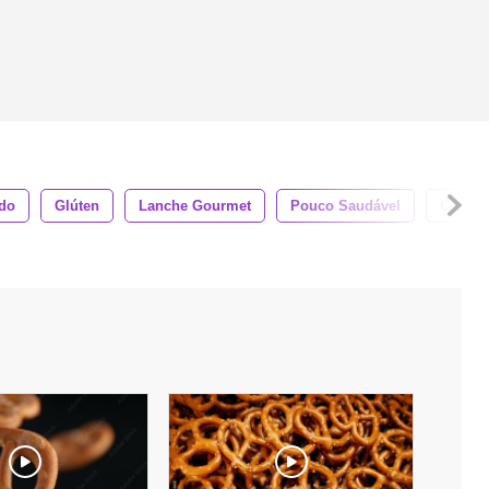
do
Glúten
Lanche Gourmet
Pouco Saudável
Comida