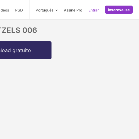
Inscreva-se
ideos
PSD
Português
Assine Pro
Entrar
ETZELS 006
oad gratuito