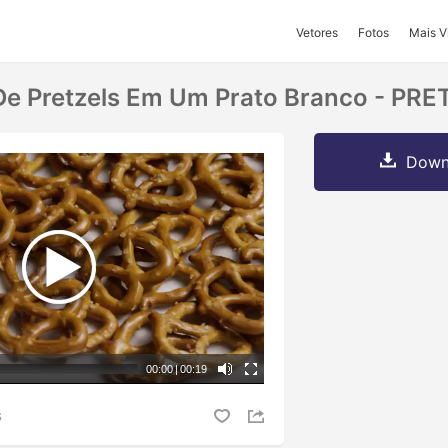
Vetores
Fotos
Mais V
 De Pretzels Em Um Prato Branco - PR
Downl
00:00
|
00:19
S