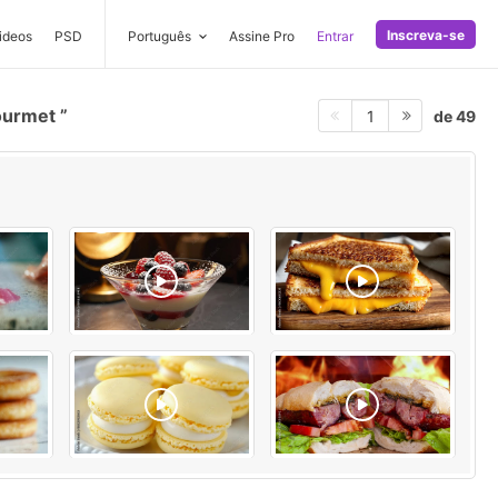
Inscreva-se
ideos
PSD
Português
Assine Pro
Entrar
ourmet
de 49
1