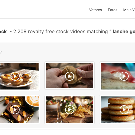
Vetores
Fotos
Mais V
ock
-
2.208 royalty free stock videos matching
lanche g
e