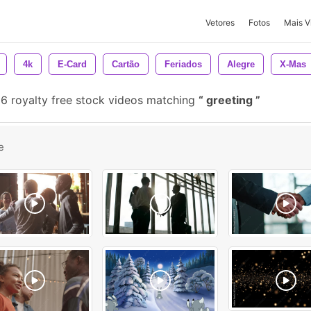
Vetores
Fotos
Mais V
4k
E-Card
Cartão
Feriados
Alegre
X-Mas
6 royalty free stock videos matching
greeting
e