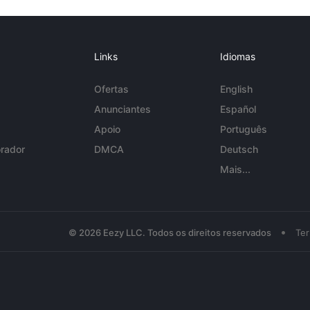
Links
Idiomas
Ofertas
English
Anunciantes
Español
Apoio
Português
rador
DMCA
Deutsch
Mais...
•
© 2026 Eezy LLC. Todos os direitos reservados
Te