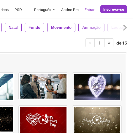
Inscreva-se
ideos
PSD
Português
Assine Pro
Entrar
Natal
Fundo
Movimento
Animação
Loopable
de 15
1