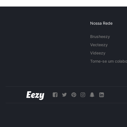
Nossa Rede
Brusheezy
Vecteezy
Videezy
Torne-se um colabo