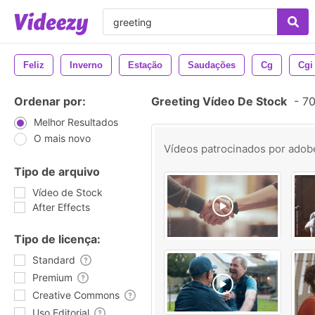
Feliz
Inverno
Estação
Saudações
Cg
Cgi
Ordenar por:
Greeting Vídeo De Stock
-
70
Melhor Resultados
O mais novo
Vídeos patrocinados por
adob
Tipo de arquivo
Vídeo de Stock
After Effects
Tipo de licença:
Standard
Premium
Creative Commons
Uso Editorial