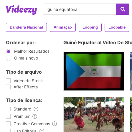
Bandeira Nacional
Animação
Looping
Loopable
Ordenar por:
Guiné Equatorial Vídeo De St
Melhor Resultados
O mais novo
Tipo de arquivo
Vídeo de Stock
After Effects
Tipo de licença:
Standard
Premium
Creative Commons
Uso Editorial