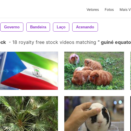
Vetores
Fotos
Mais V
Governo
Bandeira
Laço
Acenando
ock
-
18 royalty free stock videos matching
guiné equato