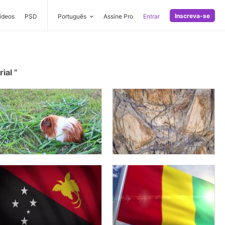
Inscreva-se
ideos
PSD
Português
Assine Pro
Entrar
rial