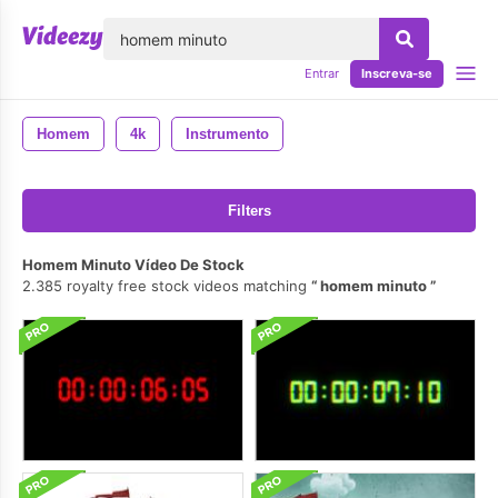
echar
Entrar
Inscreva-se
Homem
4k
Instrumento
Filters
Homem Minuto Vídeo De Stock
2.385 royalty free stock videos matching
homem minuto