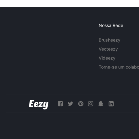
Nossa Rede
Brusheezy
Vecteezy
Videezy
Torne-se um colabo