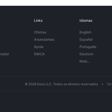
Links
Idiomas
Ofertas
English
Anunciantes
Español
Apoio
Português
rador
DMCA
Deutsch
Mais...
•
© 2026 Eezy LLC. Todos os direitos reservados
Te