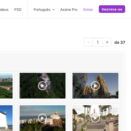
Inscreva-se
ideos
PSD
Português
Assine Pro
Entrar
de 37
1