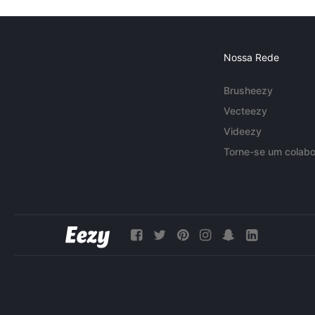
Nossa Rede
Brusheezy
Vecteezy
Videezy
Torne-se um colabo