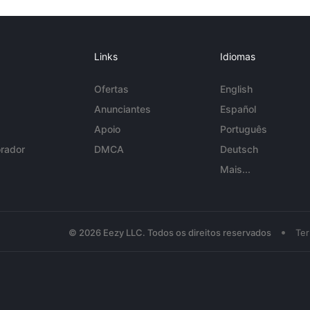
Links
Idiomas
Ofertas
English
Anunciantes
Español
Apoio
Português
rador
DMCA
Deutsch
Mais...
•
© 2026 Eezy LLC. Todos os direitos reservados
Te