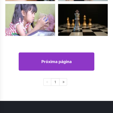
Próxima página
1