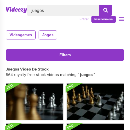
echar
Entrar
Inscreva-se
Videogames
Jogos
Filters
Juegos Vídeo De Stock
564 royalty free stock videos matching
juegos