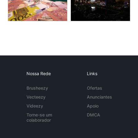
Nossa Rede
Links
Brusheezy
Ofertas
Vecteezy
Anunciantes
Videezy
Apoio
Torne-se um
DMCA
colaborador