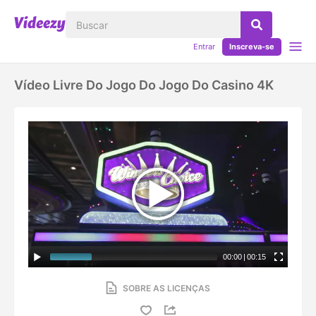
Entrar
Inscreva-se
Vídeo Livre Do Jogo Do Jogo Do Casino 4K
00:00
|
00:15
SOBRE AS LICENÇAS