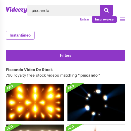
echar
Entrar
Inscreva-se
Instantâneo
Filters
Piscando Vídeo De Stock
796 royalty free stock videos matching
piscando