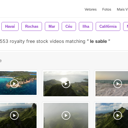
Vetores
Fotos
Mais V
Havaí
Rochas
Mar
Céu
Ilha
Califórnia
553 royalty free stock videos matching
le sable
e