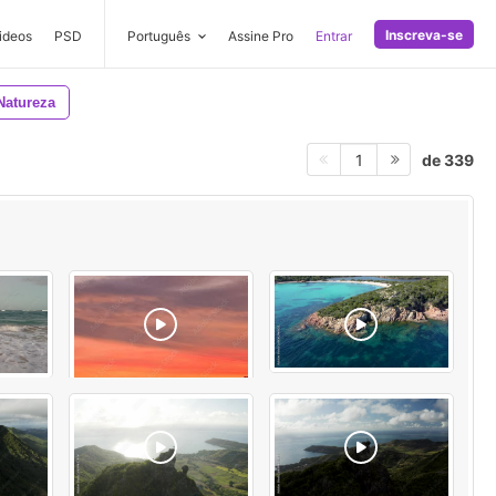
Inscreva-se
ideos
PSD
Português
Assine Pro
Entrar
Natureza
de 339
1