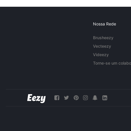
Nossa Rede
Brusheezy
Vecteezy
Videezy
Torne-se um colabo