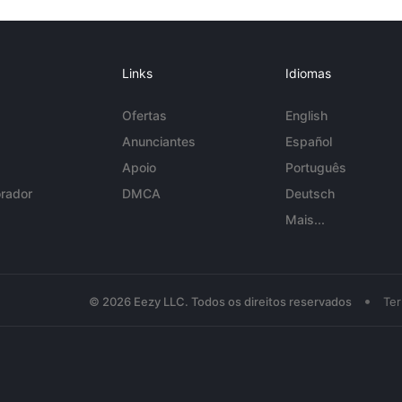
Links
Idiomas
Ofertas
English
Anunciantes
Español
Apoio
Português
rador
DMCA
Deutsch
Mais...
•
© 2026 Eezy LLC. Todos os direitos reservados
Te