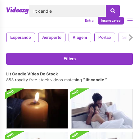
echar
Entrar
Inscreva-se
Esperando
Aeroporto
Viagem
Portão
Silhueta
Filters
Lit Candle Vídeo De Stock
853 royalty free stock videos matching
lit candle