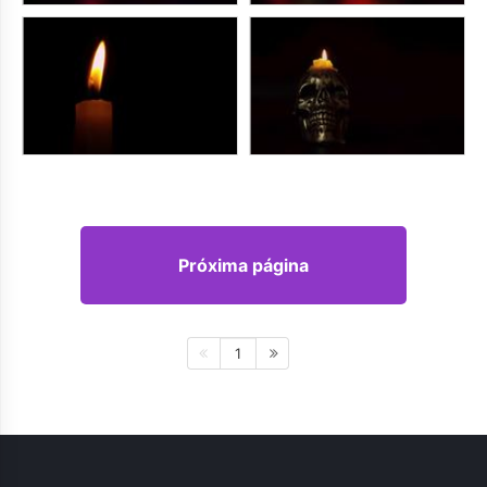
Próxima página
1