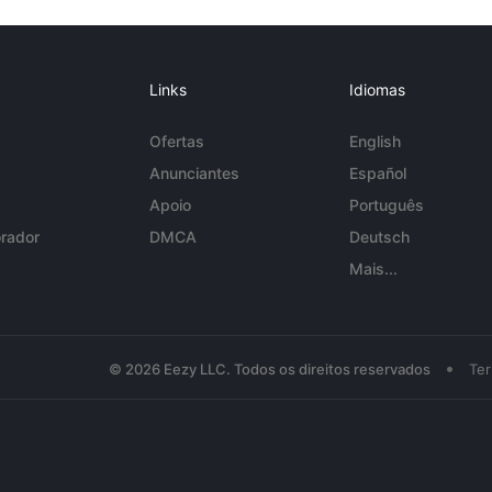
Links
Idiomas
Ofertas
English
Anunciantes
Español
Apoio
Português
rador
DMCA
Deutsch
Mais...
•
© 2026 Eezy LLC. Todos os direitos reservados
Te