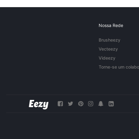
Nossa Rede
Brusheezy
Vecteezy
Videezy
Torne-se um colabo