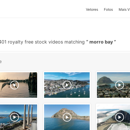
Vetores
Fotos
Mais V
01 royalty free stock videos matching
morro bay
e