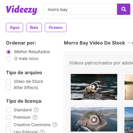
Agua
Baía
Oceano
Ordenar por:
Morro Bay Vídeo De Stock
-
4
Melhor Resultados
O mais novo
Vídeos patrocinados por
adob
Tipo de arquivo
Vídeo de Stock
After Effects
Tipo de licença:
Standard
Premium
Creative Commons
Uso Editorial