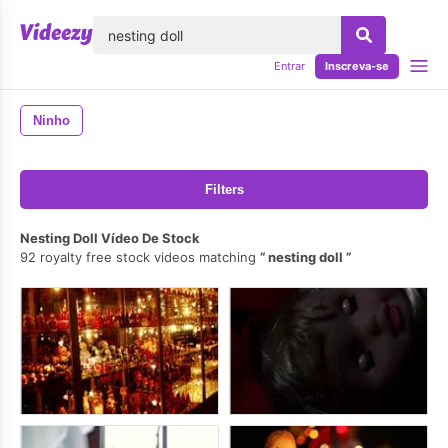
echar
Entrar
Inscreva-se
Ninho
Filters
Nesting Doll Vídeo De Stock
92 royalty free stock videos matching
nesting doll