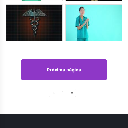
Próxima página
1