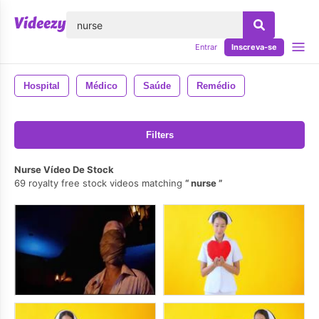
echar
Entrar
Inscreva-se
Hospital
Médico
Saúde
Remédio
Filters
Nurse Vídeo De Stock
69 royalty free stock videos matching
nurse