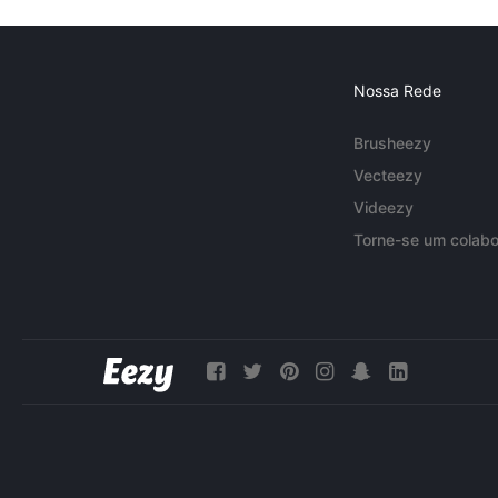
Nossa Rede
Brusheezy
Vecteezy
Videezy
Torne-se um colabo