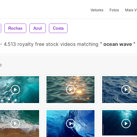
Vetores
Fotos
Mais V
Rochas
Azul
Costa
-
4.513 royalty free stock videos matching
ocean wave
e