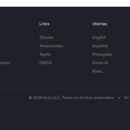
Links
Idiomas
Ofertas
English
Anunciantes
Español
Apoio
Português
rador
DMCA
Deutsch
Mais...
•
© 2026 Eezy LLC. Todos os direitos reservados
Te