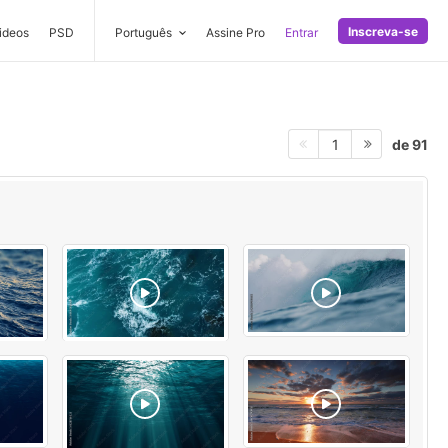
Inscreva-se
ideos
PSD
Português
Assine Pro
Entrar
de 91
1