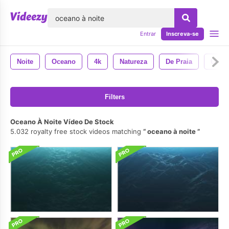
echar
Entrar
Inscreva-se
Noite
Oceano
4k
Natureza
De Praia
Urba
Filters
Oceano À Noite Vídeo De Stock
5.032 royalty free stock videos matching
oceano à noite