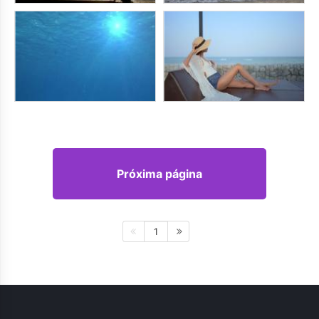
Próxima página
1