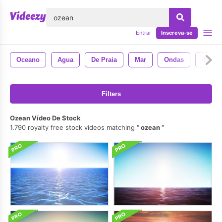
echar
Entrar
Inscreva-se
Oceano
Agua
De Praia
Mar
Ondas
4k
Filters
Ozean Vídeo De Stock
1.790 royalty free stock videos matching
ozean